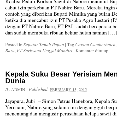
Koalisi Peduli Korban Sawit di Nabire menuntut Bup
cabut izin perkebuan PT Nabire Baru. Mereka ingin 
contoh yang diberikan Bupati Mimika yang bulan D
ketika dia mencabut izin PT Pusaka Agro Lestari (
dengan PT Nabire Baru, PT PAL sudah beroperasi b
dan sudah membuka ribuan hektar hutan namun […]
Seputar Tanah Papua
Carson Cumberbatch
Posted in
|
Tag
Baru
PT Sariwana Unggal Mandiri
,
|
Komentar ditutup
Kepala Suku Besar Yerisiam Me
Dunia
By
|
Published:
ADMIN
FEBRUARY 13, 2015
Jayapura, Jubi – Simon Petrus Hanebora, Kepala S
Yerisiam, Nabire yang selama ini dengan gigih berj
menentang dan mengusir perusahaan kelapa sawit d