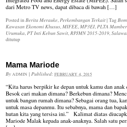
Integrated Food and Energy Estate (MIFEE). Salah sa
dari Metro TV news, dapat dibaca di bawah […]
Berita Merauke
Perkembangan Terkait
Bom
Posted in
,
|
Tag
Kawasan Ekonomi Khusus
MIFEE
MP3EI
PLTA Mambe
,
,
,
Urumuka
PT Inti Kebun Sawit
RPJMN 2015-2019
Salawa
,
,
,
ditutup
Mama Mariode
By
|
Published:
ADMIN
FEBRUARY 4, 2015
“Kita harus berpikir ke depan untuk kamu dan anak
Besok cari makan dimana? Berkebun dimana? Menc
untuk bangun rumah dimana? Sebagai orang tua, kam
untuk masa depanmu. Itu sebabnya, mama dan bapa
hutan kita yang tersisa ini.” Kalimat diatas diucap
Mariode Malak kepada anak-anaknya. Salah satu per