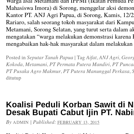
Warga asal Metamani dan IPPMI (Ikatan Pemuda Pel
Mahasiswa Imora) di Sorong, menggelar aksi demons
Kantor PT. ANJ Agri Papua, di Sorong, Kamis, 12/
Rariaro, salah seorang tokoh masyarakat dari Kamp
Metamani, Sorong Selatan, yang turut serta dalam ak
mengatakan “warga melakukan demonstrasi karena
mengabaikan hak-hak masyarakat dalam melakukan
Seputar Tanah Papua
Aifat
ANJ Agri
Georg
Posted in
|
Tag
,
,
Kokoda
Metamani
PT Permata Putera Mandiri
PT Punca
,
,
,
PT Pusaka Agro Makmur
PT Putera Manunggal Perkasa
,
,
ditutup
Koalisi Peduli Korban Sawit di N
Desak Bupati Cabut Ijin PT. Nab
By
|
Published:
ADMIN
FEBRUARY 13, 2015