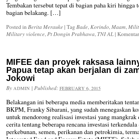
Tembakan tersebut tepat di bagian paha kiri hingga 
bagian belakang. […]
Berita Merauke
Bade
Korindo
Maam
Mili
Posted in
|
Tag
,
,
,
Military violence
Pt Dongin Prabhawa
TNI AL
,
,
|
Komentar
MIFEE dan proyek raksasa lainny
Papua tetap akan berjalan di za
Jokowi
By
|
Published:
ADMIN
FEBRUARY 6, 2015
Belakangan ini beberapa media memberitakan tenta
BKPM, Franky Sibarani, yang sudah menegaskan k
untuk mendorong realisasi investasi yang mangkrak 
cerita tentang beberapa rencana investasi terkendala 
perkebunan, semen, perikanan dan petrokimia, ter