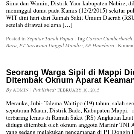
Sima dan Wamin, Distrik Yaur kabupaten Nabire, d
meninggal dunia pada Kamis (12/2/2015) sekitar pu
WIT dini hari dari Rumah Sakit Umum Daerah (RS
setelah dirawat selama […]
Seputar Tanah Papua
Carson Cumberbatch
Posted in
|
Tag
Baru
PT Sariwana Unggal Mandiri
SP Hanebora
,
,
|
Koment
Seorang Warga Sipil di Mappi D
Ditembak Oknum Aparat Keama
By
|
Published:
ADMIN
FEBRUARY 10, 2015
Merauke, Jubi- Talema Waitipo (19) tahun, salah se
seputaran Maam, Distrik Bade, Kabupaten Mappi, 
terbaring lemas di Rumah Sakit (RS) Angkatan Laut
diduga ditembak oleh oknum anggota Marinir TNI 
yang sedang melakukan pengamanan di PT Dongin 